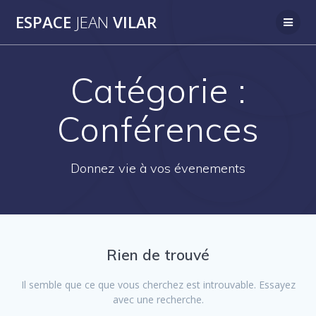
Passer
ESPACE
JEAN
VILAR
au
contenu
Catégorie :
Conférences
Donnez vie à vos évenements
Rien de trouvé
Il semble que ce que vous cherchez est introuvable. Essayez
avec une recherche.