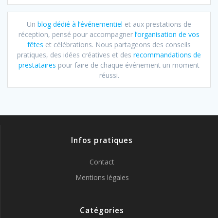
Un
blog dédié à l’événementiel
et aux prestations de
réception, pensé pour accompagner
l’organisation de vos
fêtes
et célébrations. Nous partageons des conseils
pratiques, des idées créatives et des
recommandations de
prestataires
pour faire de chaque événement un moment
réussi.
Infos pratiques
Contact
Mentions légales
Catégories