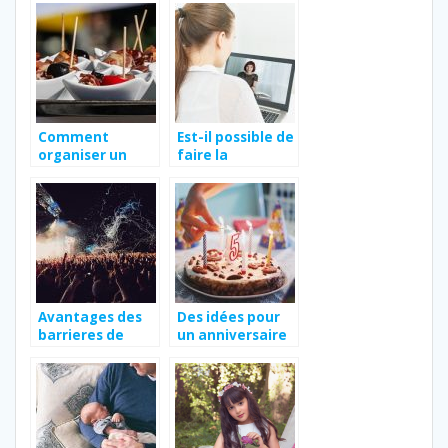
mariage ?
Comment
Est-il possible de
organiser un
faire la
buffet pour ses
formation
convives ?
HACCP en ligne ?
Avantages des
Des idées pour
barrieres de
un anniversaire
police lors
d’enfant réussi
d’evenements