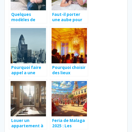
Quelques
Faut-il porter
modèles de
une aube pour
messages pour
sa premiere
féliciter de
communion ?
nouveau parent
Pourquoi faire
Pourquoi choisir
appel a une
des lieux
agence de
insolites pour
securite ?
organiser des
soirées
d’entreprise à
Paris
Louer un
Feria de Malaga
appartement à
2025 : Les
Paris pour un
nouvelles