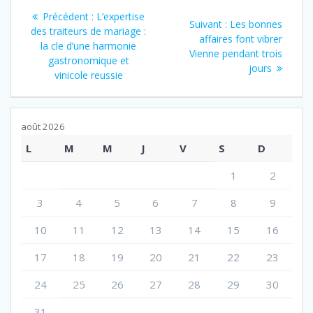
Navigation
secrètes pour
Article
Précédent :
L’expertise
Article
Suivant :
Les bonnes
des fêtes
de
précédent
des traiteurs de mariage :
exceptionnelles
suivant
affaires font vibrer
:
la cle d’une harmonie
:
Vienne pendant trois
l’article
gastronomique et
jours
vinicole reussie
août 2026
L
M
M
J
V
S
D
1
2
3
4
5
6
7
8
9
10
11
12
13
14
15
16
17
18
19
20
21
22
23
24
25
26
27
28
29
30
31