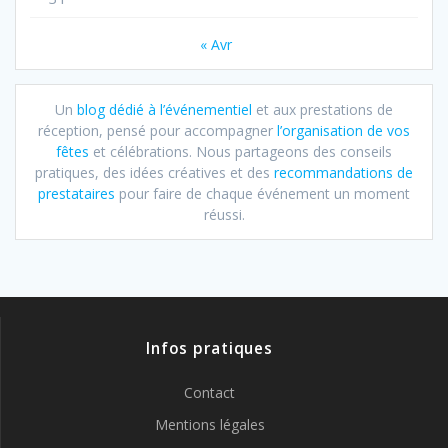
« Avr
Un
blog dédié à l’événementiel
et aux prestations de
réception, pensé pour accompagner
l’organisation de vos
fêtes
et célébrations. Nous partageons des conseils
pratiques, des idées créatives et des
recommandations de
prestataires
pour faire de chaque événement un moment
réussi.
Infos pratiques
Contact
Mentions légales