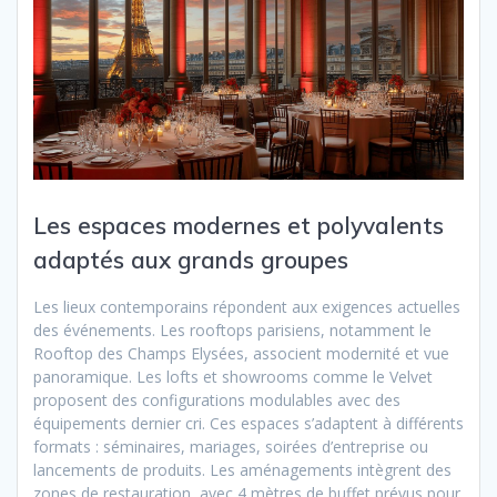
Les espaces modernes et polyvalents
adaptés aux grands groupes
Les lieux contemporains répondent aux exigences actuelles
des événements. Les rooftops parisiens, notamment le
Rooftop des Champs Elysées, associent modernité et vue
panoramique. Les lofts et showrooms comme le Velvet
proposent des configurations modulables avec des
équipements dernier cri. Ces espaces s’adaptent à différents
formats : séminaires, mariages, soirées d’entreprise ou
lancements de produits. Les aménagements intègrent des
zones de restauration, avec 4 mètres de buffet prévus pour